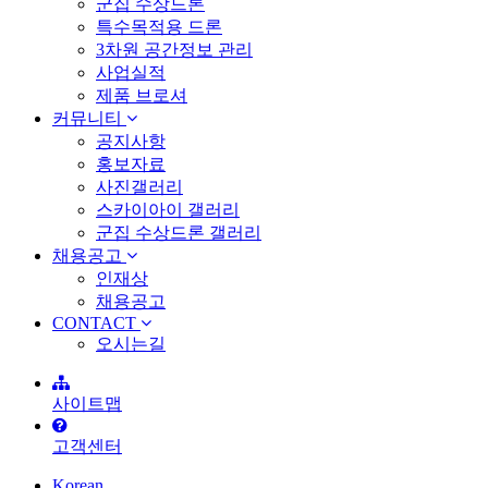
군집 수상드론
특수목적용 드론
3차원 공간정보 관리
사업실적
제품 브로셔
커뮤니티
공지사항
홍보자료
사진갤러리
스카이아이 갤러리
군집 수상드론 갤러리
채용공고
인재상
채용공고
CONTACT
오시는길
사이트맵
고객센터
Korean