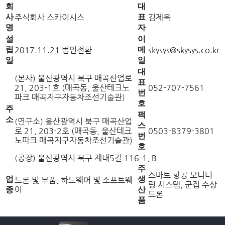
회
대
사
주식회사 스카이시스
표
김제욱
명
자
설
이
립
2017.11.21 법인전환
메
skysys@skysys.co.kr
일
일
대
(본사) 울산광역시 북구 매곡산업로
표
21, 203-1호 (매곡동, 울산테크노
052-707-7561
번
파크 매곡지구자동차조선기술관)
호
주
팩
소
(연구소) 울산광역시 북구 매곡산업
스
로 21, 203-2호 (매곡동, 울산테크
0503-8379-3801
번
노파크 매곡지구자동차조선기술관)
호
(공장) 울산광역시 북구 제내5길 116-1, B
주
스마트 항공 모니터
업
생
드론 및 부품, 하드웨어 및 소프트웨
링 시스템, 군집 수상
어
종
산
드론
품